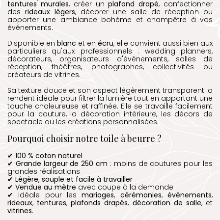
tentures murales
, créer un
plafond drapé
, confectionner
des
rideaux légers
, décorer une salle de réception ou
apporter une ambiance bohème et champêtre à vos
événements.
Disponible en
blanc
et en
écru
, elle convient aussi bien aux
particuliers qu'aux professionnels : wedding planners,
décorateurs, organisateurs d'événements, salles de
réception, théâtres, photographes, collectivités ou
créateurs de vitrines.
Sa texture douce et son aspect légèrement transparent la
rendent idéale pour filtrer la lumière tout en apportant une
touche chaleureuse et raffinée. Elle se travaille facilement
pour la couture, la décoration intérieure, les décors de
spectacle ou les créations personnalisées.
Pourquoi choisir notre toile à beurre ?
✔
100 % coton naturel
✔
Grande largeur de 250 cm
: moins de coutures pour les
grandes réalisations
✔
Légère, souple et facile à travailler
✔
Vendue au mètre
avec coupe à la demande
✔ Idéale pour les
mariages
,
cérémonies
,
événements
,
rideaux
,
tentures
,
plafonds drapés
,
décoration de salle
, et
vitrines
.