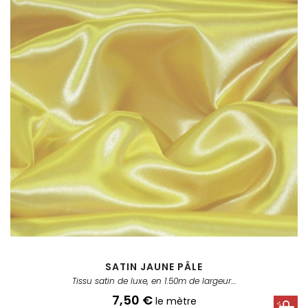
SATIN JAUNE PÂLE
Tissu satin de luxe, en 1.50m de largeur....
Prix
7,50 €
le mètre