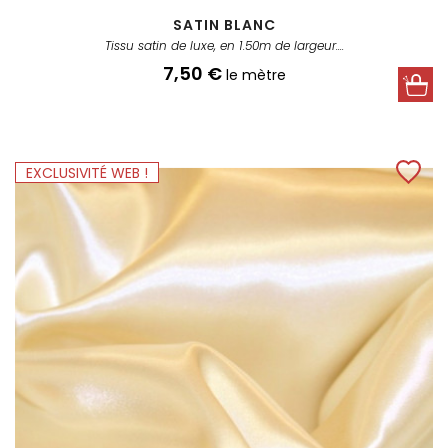
SATIN BLANC
Tissu satin de luxe, en 1.50m de largeur....
Prix
7,50 €
le mètre
EXCLUSIVITÉ WEB !