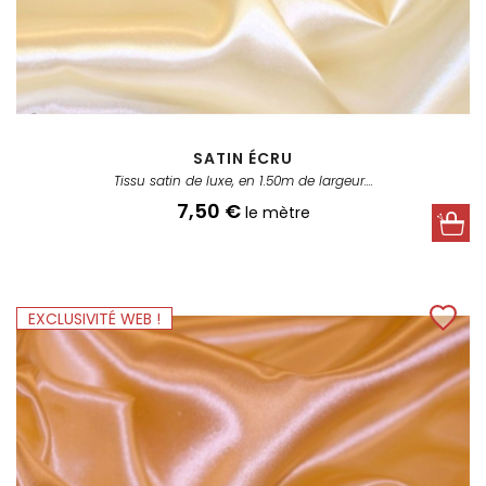
SATIN ÉCRU
Tissu satin de luxe, en 1.50m de largeur....
Prix
7,50 €
le mètre
EXCLUSIVITÉ WEB !