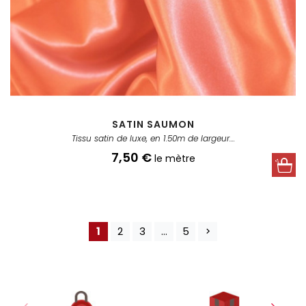
SATIN SAUMON
Tissu satin de luxe, en 1.50m de largeur....
Prix
7,50 €
le mètre
1
2
3
…
5