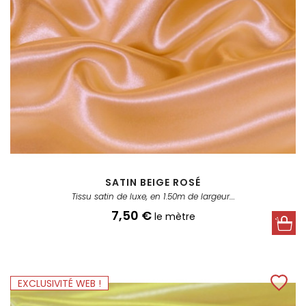
SATIN BEIGE ROSÉ
Tissu satin de luxe, en 1.50m de largeur....
Prix
7,50 €
le mètre
EXCLUSIVITÉ WEB !