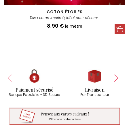
COTON ÉTOILES
Tissu coton imprimé, idéal pour décorer...
Prix
8,90 €
le mètre
rouge
bleu
vert
Paiement sécurisé
Livraison
Banque Populaire - 3D Secure
Par Transporteur