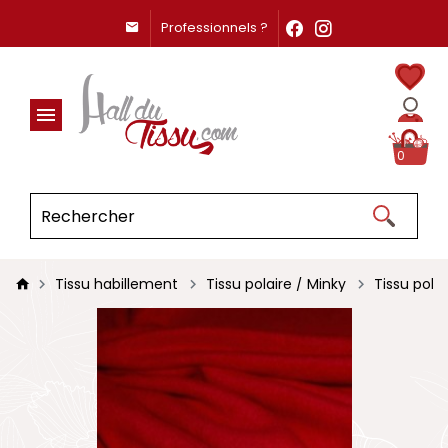
Professionnels ?
0
Tissu habillement
Tissu polaire / Minky
Tissu polai