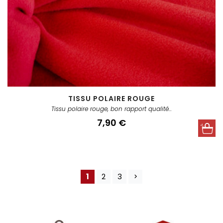
TISSU POLAIRE ROUGE
Tissu polaire rouge, bon rapport qualité...
Prix
7,90 €
1
2
3