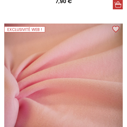
Prix
7,90 €
EXCLUSIVITÉ WEB !