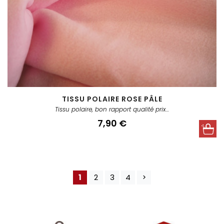
TISSU POLAIRE ROSE PÂLE
Tissu polaire, bon rapport qualité prix...
Prix
7,90 €
1
2
3
4