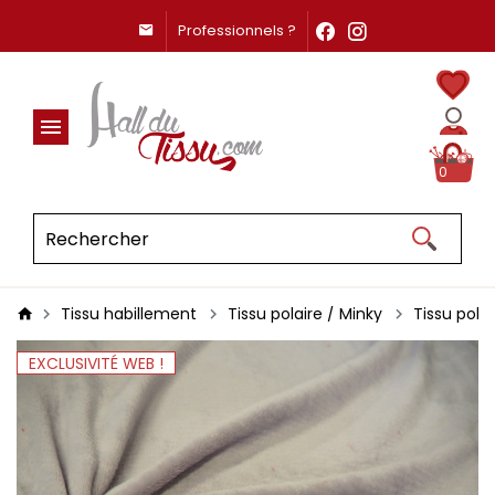
Professionnels ?
0
Tissu habillement
Tissu polaire / Minky
Tissu pola
EXCLUSIVITÉ WEB !