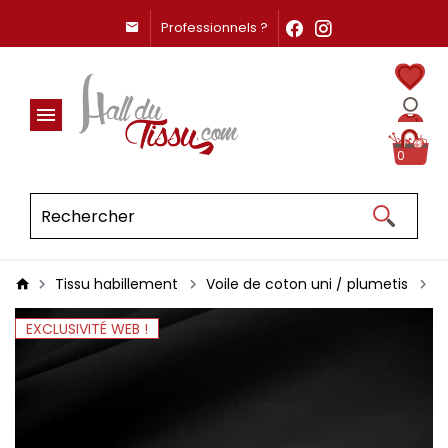
Professionnels ?
0
Tissu habillement
Voile de coton uni / plumetis
V
EXCLUSIVITÉ WEB !