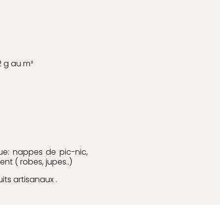
2 g au m²
que: nappes de pic-nic,
nt ( robes, jupes..)
its artisanaux .