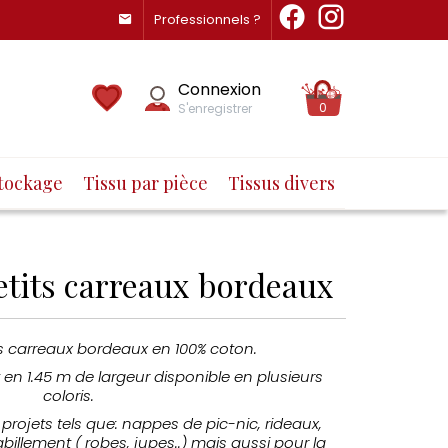
Professionnels ?
Connexion
0
S'enregistrer
tockage
Tissu par pièce
Tissus divers
etits carreaux bordeaux
ts carreaux bordeaux en 100% coton.
t en 1.45 m de largeur disponible en plusieurs
coloris.
projets tels que: nappes de pic-nic, rideaux,
illement ( robes, jupes..) mais aussi pour la