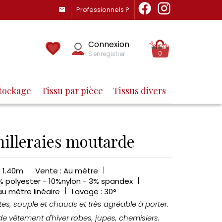
Professionnels ?
Connexion
0
S'enregistrer
tockage
Tissu par pièce
Tissus divers
milleraies moutarde
: 1.40m
Vente : Au mètre
% polyester - 10%nylon - 3% spandex
au mètre linéaire
Lavage : 30°
otes, souple et chauds et très agréable à porter.
de vêtement d'hiver robes, jupes, chemisiers.