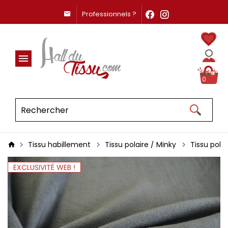
Professionnels ?
0
Tissu habillement
Tissu polaire / Minky
Tissu polai
EXCLUSIVITÉ WEB !