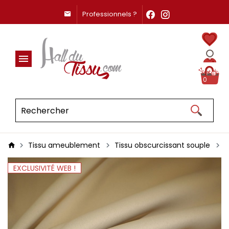
Professionnels ?
0
Tissu ameublement
Tissu obscurcissant souple
T
EXCLUSIVITÉ WEB !