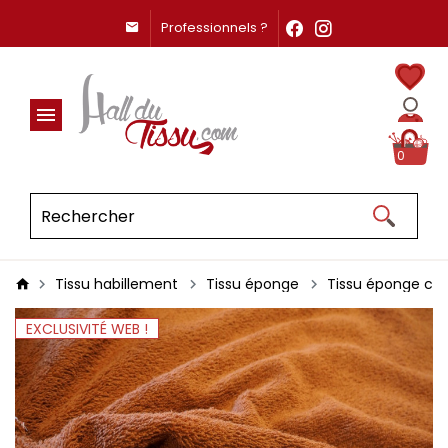
Professionnels ?
0
Tissu habillement
Tissu éponge
Tissu éponge co
EXCLUSIVITÉ WEB !