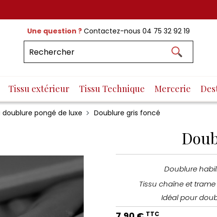
Une question ?
Contactez-nous
04 75 32 92 19
Tissu extérieur
Tissu Technique
Mercerie
Des
u doublure pongé de luxe
Doublure gris foncé
Doub
Doublure habil
Tissu chaîne et trame 
Idéal pour doub
7,90 €
TTC