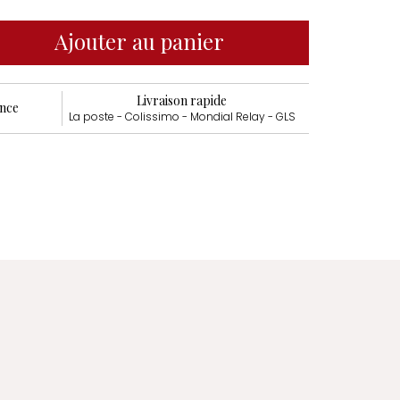
Ajouter au panier
Livraison rapide
ance
La poste - Colissimo - Mondial Relay - GLS