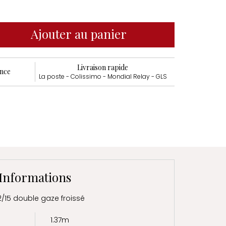
Ajouter au panier
Livraison rapide
ance
La poste - Colissimo - Mondial Relay - GLS
Informations
2/15 double gaze froissé
1.37m