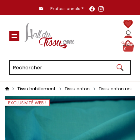
Professionnels ?
0
Tissu habillement
Tissu coton
Tissu coton uni
EXCLUSIVITÉ WEB !