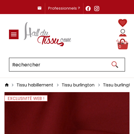
Professionnels ?
0
Tissu habillement
Tissu burlington
Tissu burlingt
EXCLUSIVITÉ WEB !