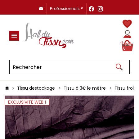
Professionnels ?
0
Tissu destockage
Tissu à 3€ le mètre
Tissu froiss
EXCLUSIVITÉ WEB !