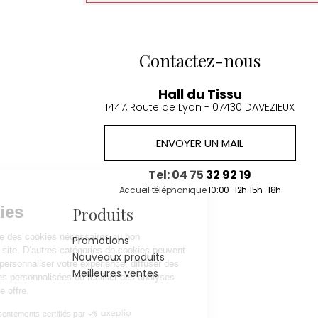
Contactez-nous
Hall du Tissu
1447, Route de Lyon - 07430 DAVEZIEUX
ENVOYER UN MAIL
Continuer sans accepter
Tel: 04 75 32 92 19
Accueil téléphonique 10:00-12h 15h-18h
Gestion
des Cookies
Produits
Hall du Tissu utilise des cookies nécessaires au bon
Promotions
fonctionnement du site. D’autres catégories de cookies peuvent
Nouveaux produits
être utilisées pour personnaliser votre expérience, diffuser des
Meilleures ventes
offres commerciales personnalisées ou réaliser des analyses
pour optimiser notre offre.
Consentements certifiés par