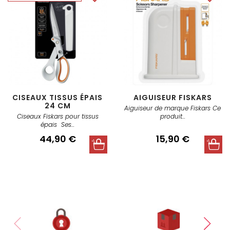
CISEAUX TISSUS ÉPAIS
AIGUISEUR FISKARS
24 CM
Aiguiseur de marque Fiskars Ce
Ciseaux Fiskars pour tissus
produit...
épais Ses...
Prix
44,90 €
Prix
15,90 €